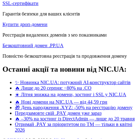
SSL-сертифікати
Гарантія безпеки для ваших клієнтів
Купити дроп-домени
Реєстрація видалених доменів з seo показниками
Безкоштовний домен .PP.UA
Повністю безкоштовна реєстрація та продовження домену
Останні акції та новини від NIC.UA:
✨ Новинка NIC.UA: потужний AI-конструктор сайтів
🔥 Лише до 20 серпня: −80% на .CO
☀️ Літня знижка на домени, хостинг і SSL у NIC.UA
🔥 Нові домени на NIC.UA — від 44,59 грн
🎁 День народження .XYZ: -50% на реєстрацію домену
Передзамовте свій .PAY домен уже зараз
🔥 –30% на хостинг із DirectAdmin — лише до 20 травня
Отримай .PAY за пріоритетом по ТМ — тільки в квітні
2026